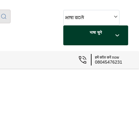
भाषा बदलें
भाषा चुने
हमें कॉल करें now
08045476231