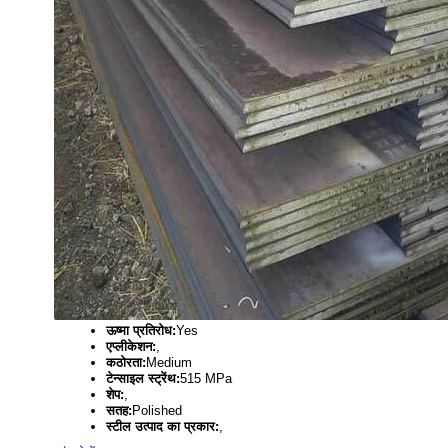
ऊष्मा प्रतिरोध:
Yes
एप्लीकेशन:
,
कठोरता:
Medium
टेन्साइल स्ट्रेंथ:
515 MPa
शेप:
,
सतह:
Polished
स्टील उत्पाद का प्रकार:
,