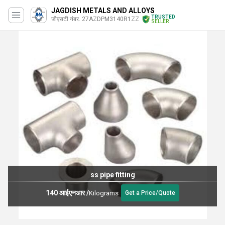
JAGDISH METALS AND ALLOYS
TRUSTED
जीएसटी नंबर. 27AZDPM3140R1ZZ
SELLER
MS SEAMLESS PIPE
56 आईएनआर
/
Kilograms
ote
Get a Price/Qu