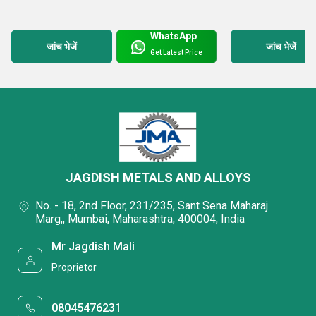
WhatsApp
जांच भेजें
जांच भेजें
Get Latest Price
JAGDISH METALS AND ALLOYS
No. - 18, 2nd Floor, 231/235, Sant Sena Maharaj
Marg,, Mumbai, Maharashtra, 400004, India
Mr Jagdish Mali
Proprietor
08045476231